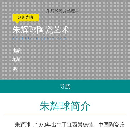
朱辉球照片整理中……
欢迎光临
朱辉球陶瓷艺术
zhuhuiqiu.jdztv.com
电话
地址
QQ
导航
朱辉球简介
朱辉球，1970年出生于江西景德镇。中国陶瓷设