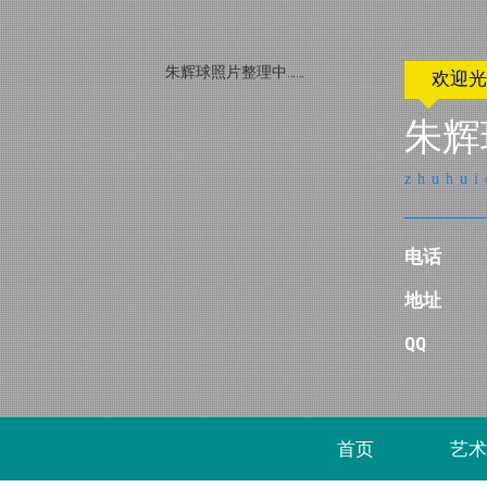
朱辉球照片整理中……
欢迎
朱辉
zhuhui
电话
地址
QQ
首页
艺术