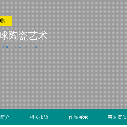
光临
球陶瓷艺术
qiu.jdztv.com
简介
相关报道
作品展示
荣誉资